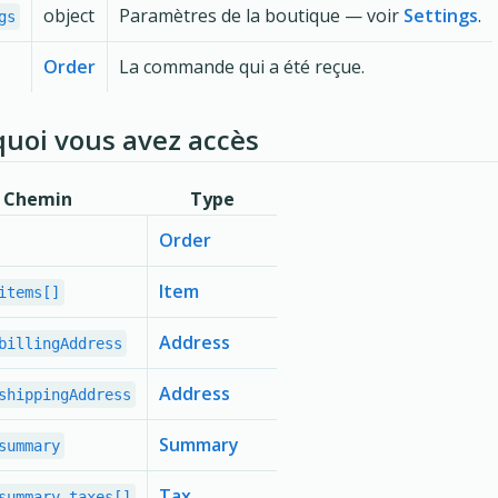
object
Paramètres de la boutique — voir
Settings
.
gs
Order
La commande qui a été reçue.
quoi vous avez accès
Chemin
Type
Order
Item
items[]
Address
billingAddress
Address
shippingAddress
Summary
summary
Tax
summary.taxes[]