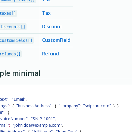
Tax
taxes[]
Discount
discounts[]
CustomField
customFields[]
Refund
refunds[]
ple minimal
text"
:
"Email"
,
ings"
:
{
"businessAddress"
:
{
"company"
:
"snipcart.com"
}
}
,
er"
:
{
nvoiceNumber"
:
"SNIP-1001"
,
mail"
:
"john.doe@example.com"
,
illingAddress"
:
{
"fullName"
:
"John Doe"
}
,