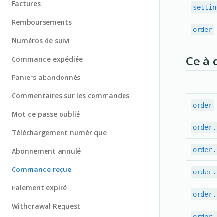
Factures
settin
Withdrawal request
Domaines et URLs
Remboursements
order
Personnalisation
Configuration du compte
Numéros de suivi
Thématisation
Environnements de test/production
Ce à 
Commande expédiée
Localisation
Centre de notification
Paniers abandonnés
Multidevise
Configuration de PayPal
Commentaires sur les commandes
order
Validation des commandes
Configurations Sendgrid
Mot de passe oublié
Champs personnalisés de commande
order.
Téléchargement numérique
Livraison
order.
Abonnement annulé
Rabais
Commande reçue
order.
Taxes
Paiement expiré
order.
Facturation électronique
Withdrawal Request
order.