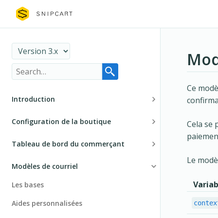
Mod
Ce modèl
Introduction
confirma
Principes de base
Configuration de la boutique
Cela se 
paiement
Sécurité
Installation
Tableau de bord du commerçant
Guide de migration
Produits
Le modèl
Navigation
Modèles de courriel
Abonnements et paiements récurrents
Gestion de la boutique
Variab
Les bases
Résumé du panier
Configuration de la boutique
Aides personnalisées
contex
Tableau de bord client
Passerelle de payment