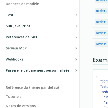
Données de modèle
order.
Test
order.
Environnement de test
SDK JavaScript
Passer en production
order.
Les bases
Références de l'API
API
order.
Les bases
Serveur MCP
Événements
Authentification
Basics
Exem
Webhooks
Storage
Erreurs
Installation
Les bases
Passerelle de paiement personnalisée
Références
Commandes
Tools reference
{
Événements de commande
Les bases
"con
Subscriptions
Usage examples
"sett
Événements d'abonnement
Référence du thème par défaut
Configuration du commerçant
"ord
Notifications
Use cases
Livraison
Tutoriels
"i
API
Remboursements
"e
Error handling
Taxes
Notes de versions
Retourner les méthodes de paiement
"b