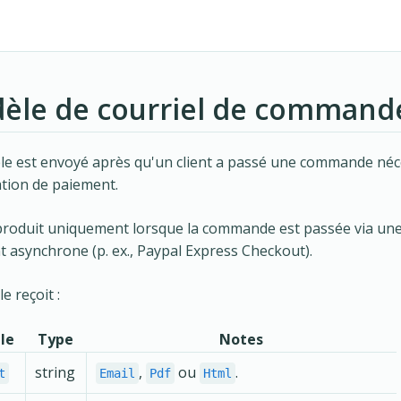
èle de courriel de command
e est envoyé après qu'un client a passé une commande néc
tion de paiement.
produit uniquement lorsque la commande est passée via un
 asynchrone (p. ex., Paypal Express Checkout).
e reçoit :
le
Type
Notes
string
,
ou
.
t
Email
Pdf
Html