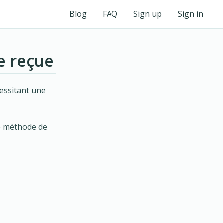
Blog
FAQ
Sign up
Sign in
e reçue
essitant une
e méthode de