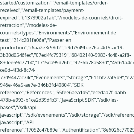
started/customization","/email-templates/order-
received","/email-templates/payment-
expired","b1373902a1ab","/modeles-de-courriels/droit-
retraction","/modeles-de-
courriels/types","Environments","Environnement de
test","214c281fa06a","Passer en
production","c6aa2e3c98d2","c9d7549b-e76a-4cf5-ac19-
3b30d0546fec","07ed4fc79319","68402140-9983-4c48-a2f8-
830ee69d7714","1715da99d26b","9236b78a583d","45f61a4c7
ce0d-4f3d-8c74-
77d9447ac74c","Événements","Storage","611bf27af5b9","e2
946e-46a5-ae7e-346b3fd40804","SDK
reference","Références","55fee6aea1d5","ecedaa7f-dabb-
478b-a993-b1ce2d39dfb3","JavaScript SDK","/sdk/les-
bases","/sdk/api-
javascript","/sdk/evenements","/sdk/storage","/sdk/referen
javascript","API
reference","f7052c47b89e","Authentification","8e6026c770