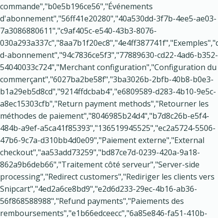
commande","b0e5b196ce56","Événements
d'abonnement","56ff41e20280","40a530dd-3f7b-4ee5-ae03-
7a3086880611","c9af405c-e540-43b3-8076-
030a293a337c","8aa7b1f20ec8","4e4ff387741f","Exemples",
d-abonnement","94c7836ce5f3","77889630-cd22-4ad6-b352-
54040033c724","Merchant configuration","Configuration du
commerçant","6027ba2be58f","3ba3026b-2bfb-40b8-b0e3-
b1a29eb5d8cd","9214ffdcbab4","e6809589-d283-4b10-9e5c-
a8ec15303cfb","Return payment methods","Retourner les
méthodes de paiement","8046985b24d4","b7d8c26b-e5f4-
484b-a9ef-a5ca41f85393","136519945525","ec2a5724-5506-
47b6-9c7a-d310bb4d0e09","Paiement externe","External
checkout","aa53add73259","bd87ce7d-0239-420a-9a18-
862a9b6deb66","Traitement côté serveur","Server-side
processing","Redirect customers","Rediriger les clients vers
Snipcart","4ed2a6ce8bd9","e2d6d233-29ec-4b16-ab36-
56f868588988","Refund payments","Paiements des
remboursements","e1b66edceecc","6a85e846-fa51-410b-