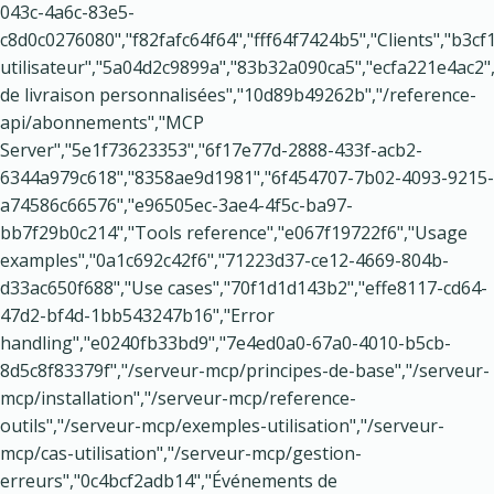
043c-4a6c-83e5-
c8d0c0276080","f82fafc64f64","fff64f7424b5","Clients","b3
utilisateur","5a04d2c9899a","83b32a090ca5","ecfa221e4ac2
de livraison personnalisées","10d89b49262b","/reference-
api/abonnements","MCP
Server","5e1f73623353","6f17e77d-2888-433f-acb2-
6344a979c618","8358ae9d1981","6f454707-7b02-4093-9215-
a74586c66576","e96505ec-3ae4-4f5c-ba97-
bb7f29b0c214","Tools reference","e067f19722f6","Usage
examples","0a1c692c42f6","71223d37-ce12-4669-804b-
d33ac650f688","Use cases","70f1d1d143b2","effe8117-cd64-
47d2-bf4d-1bb543247b16","Error
handling","e0240fb33bd9","7e4ed0a0-67a0-4010-b5cb-
8d5c8f83379f","/serveur-mcp/principes-de-base","/serveur-
mcp/installation","/serveur-mcp/reference-
outils","/serveur-mcp/exemples-utilisation","/serveur-
mcp/cas-utilisation","/serveur-mcp/gestion-
erreurs","0c4bcf2adb14","Événements de