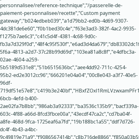
personnalisee/reference-technique","/passerelle-de-
paiement-personnalisee/recette","Custom payment
gateway","b024edbeb039","a1d79bb2-ed0b-4d69-9307-
4dc381de6e60","f0b1bed30c4e","f63e3ad3-382f-4ac2-9935-
f1275b7ae6c3","c41c5d4f-4381-4c68-9d0c-
fb3a7d329f0d","48f4c95f530f","e6ad3d4da679","db83302dc1f
5f6a-4813-a2d7-37c28b99d69d","103ea81a8c8f","e4dfbc3a-
02ae-4604-a259-
5b5189d531e8","51b6515636bc","aee4dd92-711c-4254-
95b2-ed2e3012cc96","666201e04a04","00c8e043-a3f7-40e5-
96df-
719df51e57e8","c419b3e240bf","HBxfZOxl1RmLVzwxamPFr1
6bcb-4efd-b400-
2ae02fa7b8bb","986ab3a92333","ba3536c135b9","bacf339a-
603c-4f88-a66d-8fcd3fbce00a","43ecdf47ca2c","cd7ba04f-
a8fe-468d-9fca-1725eaf6a7fd","19b188bc1a55","ddf7d726-
dc4f-4b43-a4bc-
9c49819e71a9","f9086567414b","c8b716de8866","f850a03b5f