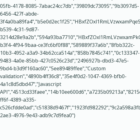
05fb-4178-8085-7abac24cc7db","39809dc73095","9b3097d5-
6456-427f-abde-
3f4a0ba89fa4","b5e0d2ec1f25","HBxfZOxl1RmLVzwxamPqeS",
b539-4c31-9d87-
3214d28e9a2b","594a93ba7710","HBxfZOxl1RmLVzwxamPkCY",
b3f4-4f94-9baa-ce3fc6bf0f88","589889f37a6b","8fbb322c-
10b3-4952-a3a9-34b62cca514a","858b7845c741","0c133347-
9483-4a0e-85bb-427c0526c23d","2496927b-dbd3-47e5-
9bd4-b3d9f160ac60","5ee89489ffee","Custom
validation","4890b4ff36c8","35e4f0d2-1047-4369-bfb0-
4a1c8d5dbd47","Javascript
API","4513cd33faee","14b10ee600d6","a7235b09213a","8215
ff6f-4389-a335-
c526cfdde0ad","c51838d9467f","1923fd982292","9c2a598a3f
2ae3-4976-9e43-adb9c7d9fea0")