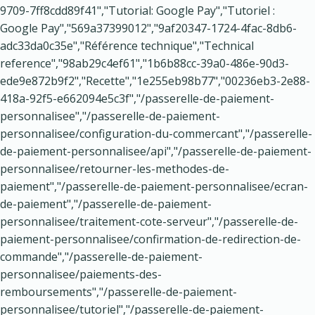
9709-7ff8cdd89f41","Tutorial: Google Pay","Tutoriel :
Google Pay","569a37399012","9af20347-1724-4fac-8db6-
adc33da0c35e","Référence technique","Technical
reference","98ab29c4ef61","1b6b88cc-39a0-486e-90d3-
ede9e872b9f2","Recette","1e255eb98b77","00236eb3-2e88-
418a-92f5-e662094e5c3f","/passerelle-de-paiement-
personnalisee","/passerelle-de-paiement-
personnalisee/configuration-du-commercant","/passerelle-
de-paiement-personnalisee/api","/passerelle-de-paiement-
personnalisee/retourner-les-methodes-de-
paiement","/passerelle-de-paiement-personnalisee/ecran-
de-paiement","/passerelle-de-paiement-
personnalisee/traitement-cote-serveur","/passerelle-de-
paiement-personnalisee/confirmation-de-redirection-de-
commande","/passerelle-de-paiement-
personnalisee/paiements-des-
remboursements","/passerelle-de-paiement-
personnalisee/tutoriel","/passerelle-de-paiement-