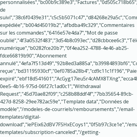
personnalisées","bc00b9c389e3","Factures","0d505c718b6
de
suivi","38c6f0439e31","c5c5b5071c47","d84268e29a5c","Co
expédiée","b004d45019b2","afbdba49c329","Commentaires
sur les commandes","6416e57e4da7","Mot de passe
oublié","4f3a0532f483","3d54b8c093ec","d28cbbcee6c3","T
numérique","b0282fce20b7","0f4ea252-4788-4e46-ab25-
fdce66819b90","Abonnement
annulé","4efa7f513d49","92b8ed3a885a","b39984893bf6",
reçue","bd31195930cf","0ef0785a28b4","cd9c11c1f196","Pai
expiré","ebf18d541601","AcGyg17ieu5r4cAMX8TXng","ecca4
0ee5-4b16-975d-06f27c1ad0c1","Withdrawal
Request","45d70ae82f09","c258b88ddf4f","7bb35654-89cb-
427d-8258-29ee782ac59e","Template data","Données de
modèle","/modeles-de-courriels/remboursements","/email-
templates/digital-
download","iePEix62dBV7FSHxECoys1","0f5b97c3ce1e","/ema
templates/subscription-canceled","/getting-