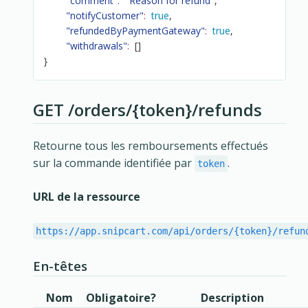
"comment"
:
"Reason for refund"
,
"notifyCustomer"
:
true
,
"refundedByPaymentGateway"
:
true
,
"withdrawals"
:
[
]
}
GET /orders/{token}/refunds
Retourne tous les remboursements effectués
sur la commande identifiée par
.
token
URL de la ressource
https://app.snipcart.com/api/orders/{token}/refun
En-têtes
Nom
Obligatoire?
Description