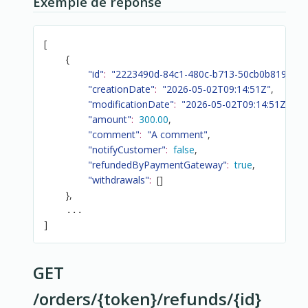
Exemple de réponse
[
{
"id"
:
"2223490d-84c1-480c-b713-50cb0b819313"
"creationDate"
:
"2026-05-02T09:14:51Z"
,
"modificationDate"
:
"2026-05-02T09:14:51Z"
,
"amount"
:
300.00
,
"comment"
:
"A comment"
,
"notifyCustomer"
:
false
,
"refundedByPaymentGateway"
:
true
,
"withdrawals"
:
[
]
}
,
]
GET
/orders/{token}/refunds/{id}