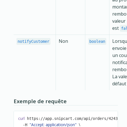
monta
rembou
valeur
est
fa
Non
Lorsq
notifyCustomer
boolean
envoie 
un cour
notific
rembo
La val
défaut
Exemple de requête
curl
 https://app.snipcart.com/api/orders/4243490d
"Accept: application/json"
\
  -H 