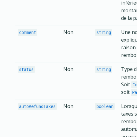
inférie
montan
de la p
Non
Une n
comment
string
expliqu
raison
rembo
Non
Type d
status
string
rembo
Soit
C
soit
Pa
Non
Lorsq
autoRefundTaxes
boolean
taxes 
rembo
autom
au pro