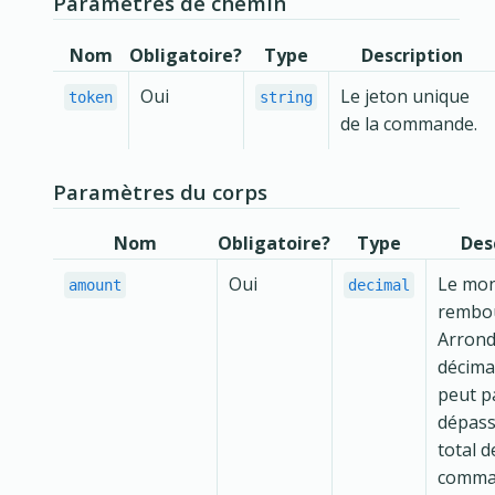
Paramètres de chemin
Nom
Obligatoire?
Type
Description
Oui
Le jeton unique
token
string
de la commande.
Paramètres du corps
Nom
Obligatoire?
Type
Des
Oui
Le mon
amount
decimal
rembou
Arrond
décima
peut p
dépass
total d
comman