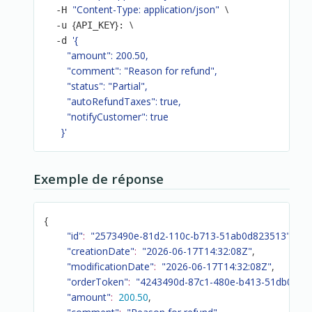
"Content-Type: application/json"
\
  -H 
{
}
\
  -u 
API_KEY
: 
'{

  -d 
        "amount": 200.50,

        "comment": "Reason for refund",

        "status": "Partial",

        "autoRefundTaxes": true,

        "notifyCustomer": true

      }'
Exemple de réponse
{
"id"
:
"2573490e-81d2-110c-b713-51ab0d823513"
,
"creationDate"
:
"2026-06-17T14:32:08Z"
,
"modificationDate"
:
"2026-06-17T14:32:08Z"
,
"orderToken"
:
"4243490d-87c1-480e-b413-51db0b41
"amount"
:
200.50
,