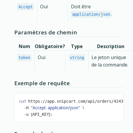
Oui
Doit être
Accept
.
application/json
Paramètres de chemin
Nom
Obligatoire?
Type
Description
Oui
Le jeton unique
token
string
de la commande.
Exemple de requête
curl
 https://app.snipcart.com/api/orders/4243490d
"Accept: application/json"
\
  -H 
{
}
  -u 
API_KEY
: