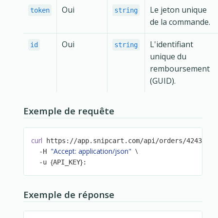
Oui
Le jeton unique
token
string
de la commande.
Oui
L'identifiant
id
string
unique du
remboursement
(GUID).
Exemple de requête
curl
 https://app.snipcart.com/api/orders/4243490d
"Accept: application/json"
\
  -H 
{
}
  -u 
API_KEY
:
Exemple de réponse