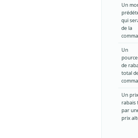
Un mo
prédét
qui ser
de la
comma
Un
pource
de raba
total de
comma
Un prix
rabais 
par une
prix al