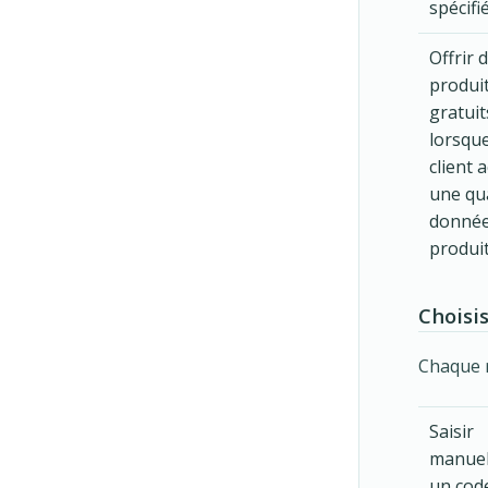
spécifi
Offrir 
produi
gratuit
lorsque
client 
une qu
donnée
produi
Choisi
Chaque r
Saisir
manuel
un cod