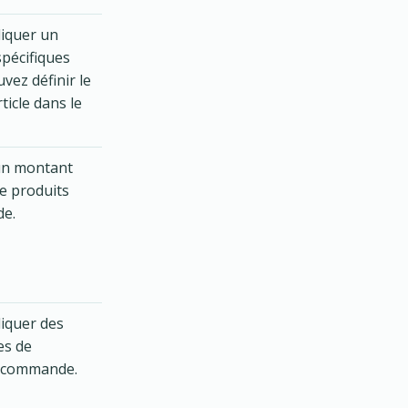
liquer un
spécifiques
vez définir le
icle dans le
'un montant
de produits
de.
liquer des
es de
la commande.