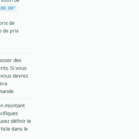
nition de
100.00"
prix de
e de prix
oposer des
nts. Si vous
, vous devrez
sera
mmande.
'un montant
cifiques
vez définir le
icle dans le