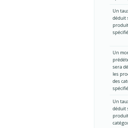
Un tau
déduit 
produi
spécifi
Un mo
prédét
sera dé
les pro
des ca
spécifi
Un tau
déduit 
produi
catégo