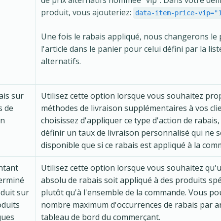
de prix alternatifs nommée "vip". Dans votre défi
produit, vous ajouteriez:
data-item-price-vip="
Une fois le rabais appliqué, nous changerons le 
l'article dans le panier pour celui défini par la list
alternatifs.
ais sur
Utilisez cette option lorsque vous souhaitez pr
s de
méthodes de livraison supplémentaires à vos clie
on
choisissez d'appliquer ce type d'action de rabais
définir un taux de livraison personnalisé qui ne 
disponible que si ce rabais est appliqué à la co
ntant
Utilisez cette option lorsque vous souhaitez qu
erminé
absolu de rabais soit appliqué à des produits spé
duit sur
plutôt qu'à l'ensemble de la commande. Vous pou
oduits
nombre maximum d'occurrences de rabais par art
ques
tableau de bord du commerçant.