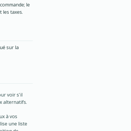
a commande; le
t les taxes.
ué sur la
r voir s'il
 alternatifs.
aux à vos
ise une liste