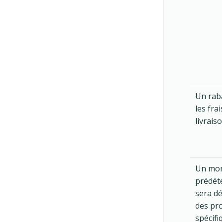
Un rab
les frai
livrais
Un mo
prédét
sera dé
des pr
spécifi